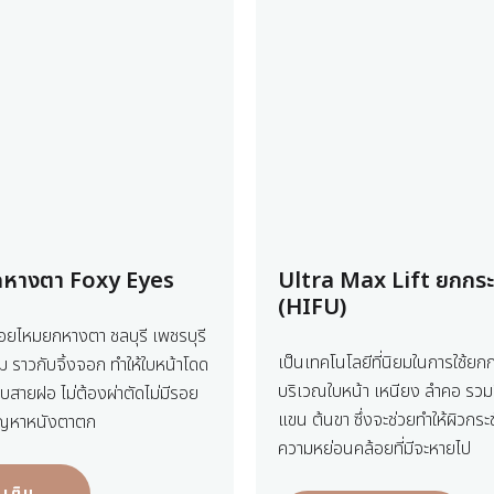
กหางตา Foxy Eyes
Ultra Max Lift ยกกระช
(HIFU)
อยไหมยกหางตา ชลบุรี เพชรบุรี
เป็นเทคโนโลยีที่นิยมในการใช้ยกกร
ม ราวกับจิ้งจอก ทำให้ใบหน้าโดด
บริเวณใบหน้า เหนียง ลำคอ รวม
บบสายฝอ ไม่ต้องผ่าตัดไม่มีรอย
แขน ต้นขา ซึ่งจะช่วยทำให้ผิวกระช
ัญหาหนังตาตก
ความหย่อนคล้อยที่มีจะหายไป
่มเติม