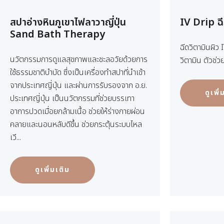
สปาอ่างหินภูเขาไฟลาวาญี่ปุ่น
IV Drip ฉี
Sand Bath Therapy
ฉีดวิตามินผิว 
นวัตกรรมการดูแลสุขภาพและชะลอวัยด้วยการ
วิตามิน ตัวช่วย
ใช้ธรรมชาติบำบัด ซึ่งเป็นเครื่องทำสปาที่นำเข้า
จากประเทศญี่ปุ่น และผ่านการรับรองจาก อ.ย.
ดูเพิ
ประเทศญี่ปุ่น เป็นนวัตกรรมที่ช่วยบรรเทา
อาการปวดเมื่อยกล้ามเนื้อ ช่วยให้ร่างกายผ่อน
คลายและนอนหลับดีขึ้น ช่วยกระตุ้นระบบไหล
เวี...
ดูเพิ่มเติม