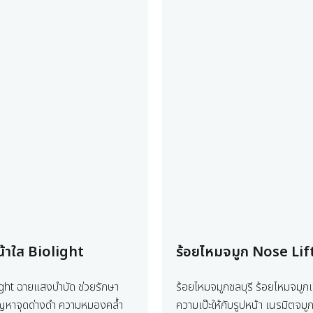
้าใส Biolight
ร้อยไหมจมูก Nose Lif
ght ฉายแสงบำบัด ช่วยรักษา
ร้อยไหมจมูกชลบุรี ร้อยไหมจมูกเพ
ัญหาจุดด่างดำ ความหมองคล้ำ
ความเป๊ะให้กับรูปหน้า เนรมิตจมูก