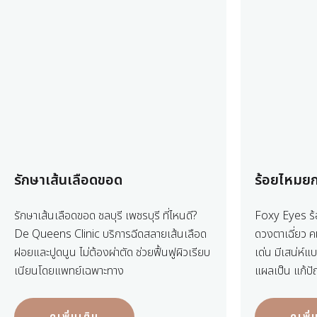
รักษาเส้นเลือดขอด
ร้อยไหมย
รักษาเส้นเลือดขอด ชลบุรี เพชรบุรี ที่ไหนดี?
Foxy Eyes ร้
De Queens Clinic บริการฉีดสลายเส้นเลือด
ดวงตาเฉี่ยว ค
ฝอยและปูดนูน ไม่ต้องผ่าตัด ช่วยฟื้นฟูผิวเรียบ
เด่น มีเสน่ห์แ
เนียนโดยแพทย์เฉพาะทาง
แผลเป็น แก้ป
ดูเพิ่มเติม
ดูเพิ