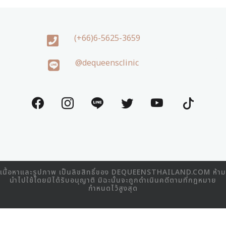
(+66)6-5625-3659
@dequeensclinic
เนื้อหาและรูปภาพ เป็นลิขสิทธิ์ของ DEQUEENSTHAILAND.COM ห้าม
นำไปใช้โดยมิได้รับอนุญาติ มิฉะนั้นจะถูกดำเนินคดีตามที่กฎหมาย
กำหนดไว้สูงสุด