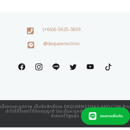
(+66)6-5625-3659
@dequeensclinic
เนื้อหาและรูปภาพ เป็นลิขสิทธิ์ของ DEQUEENSTHAILAND.COM ห้าม
นำไปใช้โดยมิได้รับอนุญาติ มิฉะนั้นจะถูกดำเนินคดีตามที่กฎหมาย
กำหนดไว้สูงสุด
สอบถามเพิ่มเติม