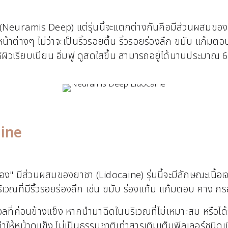
รก (Neuramis Deep) แต่รุ่นนี้จะแตกต่างกันคือมีส่วนผสมข
้าต่างๆ ไม่ว่าจะเป็นริ้วรอยตื้น ริ้วรอยร่องลึก ขมับ แก้ม
ให้ผิวเรียบเนียน อิ่มฟู ดูสดใสขึ้น สามารถอยู่ได้นานประมาณ 
ine
งทอง" มีส่วนผสมของยาชา (Lidocaine) รุ่นนี้จะมีลักษณะเนื้อเ
บริเวณที่มีริ้วรอยร่องลึก เช่น ขมับ ร่องแก้ม แก้มตอบ คา
ลที่ค่อนข้างแข็ง หากนำมาฉีดในบริเวณที่ไม่เหมาะสม หรือไ
ำให้หน้าดูแข็ง ไม่เป็นธรรมชาติเท่าสารเติมเต็มฟิลเลอร์ชนิดเนื