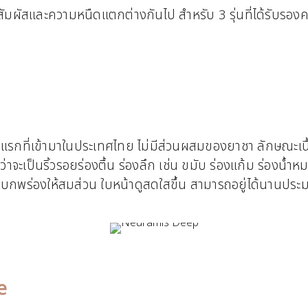
นื้อสัมผัสและความหนืดแตกต่างกันไป สำหรับ 3 รุ่นที่ได้รั
็นรุ่นแรกที่เข้ามาในประเทศไทย ไม่มีส่วนผสมของยาชา ลักษณะเนื
่ว่าจะเป็นริ้วรอยร่องตื้น ร่องลึก เช่น ขมับ ร่องแก้ม ร่อง
ับจุดบกพร่องให้สมส่วน ใบหน้าดูสดใสขึ้น สามารถอยู่ได้นานปร
e