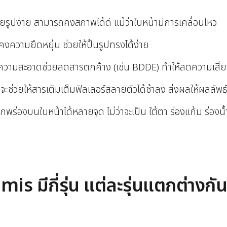
เสียรูปง่าย สามารถคงสภาพได้ดี แม้ว่าใบหน้ามีการเคลื่อนไหว
คงความยืดหยุ่น ช่วยให้ปั้นรูปทรงได้ง่าย
วามสะอาดช่วยลดสารตกค้าง (เช่น BDDE) ทำให้ลดความเสี่ย
น จะช่วยให้สารเติมเต็มฟิลเลอร์สลายตัวได้ช้าลง ส่งผลให้ผลลัพธ์
กพร่องบนใบหน้าได้หลายจุด ไม่ว่าจะเป็น ใต้ตา ร่องแก้ม ร่องน
s มีกี่รุ่น แต่ละรุ่นแตกต่างกั