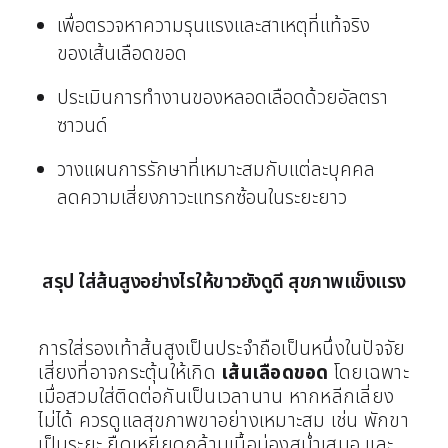
เพื่อตรวจหาความรุนแรงและสาเหตุที่แท้จริง
ของเส้นเลือดขอด
ประเมินการทำงานของหลอดเลือดด้วยอัลตรา
ซาวนด์
วางแผนการรักษาที่เหมาะสมกับแต่ละบุคคล
ลดความเสี่ยงภาวะแทรกซ้อนในระยะยาว
สรุป ใส่ส้นสูงอย่างไรให้ขาวยังดูดี สุขภาพแข็งแรง
การใส่รองเท้าส้นสูงเป็นประจำถือเป็นหนึ่งในปัจจัย
เสี่ยงที่อาจกระตุ้นให้เกิด
เส้นเลือดขอด
โดยเฉพาะ
เมื่อสวมใส่ติดต่อกันเป็นเวลานาน หากหลีกเลี่ยง
ไม่ได้ ควรดูแลสุขภาพขาอย่างเหมาะสม เช่น พักขา
เป็นระยะ ยืดเหยียดกล้ามเนื้อน่องสม่ำเสมอ และ