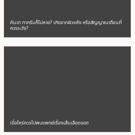
คันขา ทาครีมก็ไม่หาย? เกิดจากผิวแห้ง หรือสัญญาณเตือนที่
ควรระวัง?
เมื่อไหร่ควรไปพบแพทย์เรื่องเส้นเลือดขอด