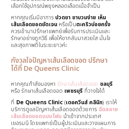
เลือกใช้อุปกรณ์พยุงหลอดเลือดเมื่อจำเป็น
หากคุณเริ่มมีอาการ
ปวดขา
ขาบวมง่าย
เห็น
เส้นเลือดขอดชัดเจน
หรือเป็น
ตะคริวบ่อยครั้ง
ควรเข้ามาปรึกษาแพทย์เพื่อรับการประเมินและ
รักษาอย่างถูกวิธี เพื่อให้ขากลับมาสวยใส มั่นใจ
และสุขภาพดีในระยะยาวค่ะ
กังวลใจปัญหาเส้นเลือดขอด ปรึกษา
ได้ที่ De Queens Clinic
หากคุณกำลังมองหา
รักษาเส้นเลือดขอด
ชลบุรี
หรือ รักษาเส้นเลือดขอด
เพชรบุรี
ที่วางใจได้
ที่
De Queens Clinic
(
เดอควีนส์ คลินิก
) เราให้
บริการดูแลปัญหาเส้นเลือดขอดด้วยการ
ฉีดสลาย
เส้นเลือดขอดแบบโฟม
นำเข้าจากประเทศ
เยอรมนี โดยแพทย์เป็นผู้ประเมินและวางแผนการ