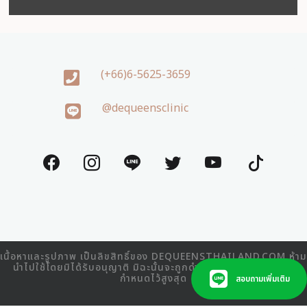
(+66)6-5625-3659
@dequeensclinic
เนื้อหาและรูปภาพ เป็นลิขสิทธิ์ของ DEQUEENSTHAILAND.COM ห้าม
นำไปใช้โดยมิได้รับอนุญาติ มิฉะนั้นจะถูกดำเนินคดีตามที่กฎหมาย
กำหนดไว้สูงสุด
สอบถามเพิ่มเติม