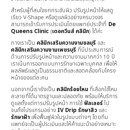
สำหรับผู้ที่สนใจยกกระชับผิว ปรับรูปหน้าให้แลดู
เรียว V-Shape หรือดูแลผิวอย่างครบวงจร
สามารถเข้ารับการประเมินโดยแพทย์ประจำที่
De
Queens Clinic
(
เดอควีนส์ คลินิก
) ได้ค่ะ
ทางเราเป็น
คลินิกเสริมความงามชลบุรี
และ
คลินิกเสริมความงามเพชรบุรี
ที่มีประสบการณ์
ด้านการปรับรูปหน้าและความงามมากกว่า 10 ปี
เราเน้นการออกแบบการรักษาเฉพาะบุคคล เพื่อให้
ผลลัพธ์แลดูเป็นธรรมชาติและสอดคล้องกับโครง
หน้าของแต่ละคน
นอกจากนี้เรายังเป็น
คลินิกร้อยไหม
ที่เลือกใช้ไหม
ละลายที่ได้มาตรฐานและปลอดภัย พร้อมให้บริการ
ดูแลตั้งแต่การปรับรูปหน้า การใช้
ฟิลเลอร์
ไป
จนถึงโปรแกรมอย่าง
IV Drip
รักษาสิว
และ
รักษาฝ้า
เพื่อฟื้นฟูผิวในรูปแบบต่างๆ โดยทีม
แพทย์จะเป็นผู้ประเมินและให้คำแนะนำอย่างเหมาะ