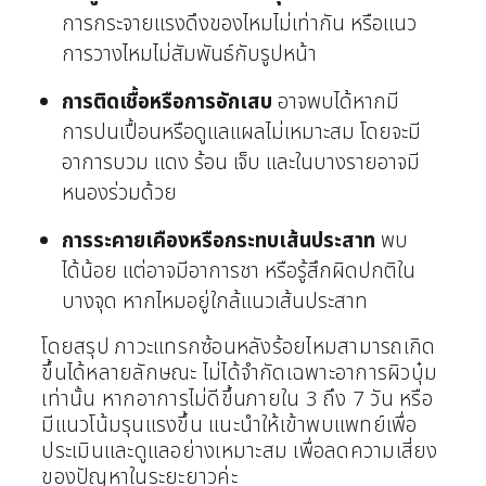
การกระจายแรงดึงของไหมไม่เท่ากัน หรือแนว
การวางไหมไม่สัมพันธ์กับรูปหน้า
การติดเชื้อหรือการอักเสบ
อาจพบได้หากมี
การปนเปื้อนหรือดูแลแผลไม่เหมาะสม โดยจะมี
อาการบวม แดง ร้อน เจ็บ และในบางรายอาจมี
หนองร่วมด้วย
การระคายเคืองหรือกระทบเส้นประสาท
พบ
ได้น้อย แต่อาจมีอาการชา หรือรู้สึกผิดปกติใน
บางจุด หากไหมอยู่ใกล้แนวเส้นประสาท
โดยสรุป ภาวะแทรกซ้อนหลังร้อยไหมสามารถเกิด
ขึ้นได้หลายลักษณะ ไม่ได้จำกัดเฉพาะอาการผิวบุ๋ม
เท่านั้น หากอาการไม่ดีขึ้นภายใน 3 ถึง 7 วัน หรือ
มีแนวโน้มรุนแรงขึ้น แนะนำให้เข้าพบแพทย์เพื่อ
ประเมินและดูแลอย่างเหมาะสม เพื่อลดความเสี่ยง
ของปัญหาในระยะยาวค่ะ