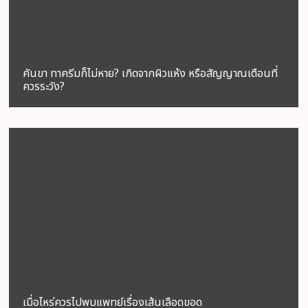
คันขา ทาครีมก็ไม่หาย? เกิดจากผิวแห้ง หรือสัญญาณเตือนที่
ควรระวัง?
เมื่อไหร่ควรไปพบแพทย์เรื่องเส้นเลือดขอด