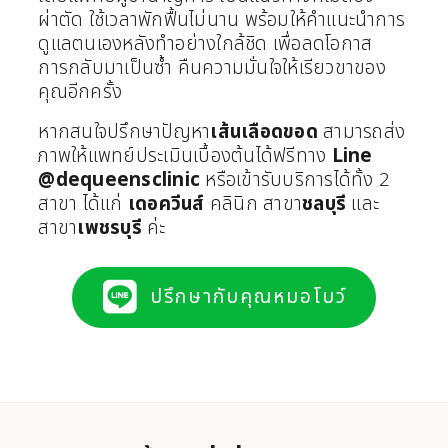
ผ่าตัด ใช้เวลาพักฟื้นไม่นาน พร้อมให้คำแนะนำการ
ดูแลตนเองหลังทำอย่างใกล้ชิด เพื่อลดโอกาส
การกลับมาเป็นซ้ำ คืนความมั่นใจให้เรียวขาของ
คุณอีกครั้ง
หากสนใจปรึกษาปัญหา
เส้นเลือดขอด
สามารถส่ง
ภาพให้แพทย์ประเมินเบื้องต้นได้ฟรีทาง
Line
@dequeensclinic
หรือเข้ารับบริการได้ทั้ง 2
สาขา ได้แก่
เดอควีนส์
คลินิก สาขา
ชลบุรี
และ
สาขา
เพชรบุรี
ค่ะ
ปรึกษากับคุณหมอโบว์