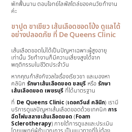
พักฟื้นนาน ตอบโจทย์ไลฟ์สไตล์ของคนวัยทำงาน
ค่ะ
ขาปูด ขาเขียว เส้นเลือดขอดโป่ง ดูแลได้
อย่างปลอดภัย ที่ De Queens Clinic
เส้นเลือดขอดไม่ได้เป็นปัญหาเฉพาะผู้สูงอายุ
เท่านั้น วัยทำงานก็มีความเสี่ยงสูงได้จาก
พฤติกรรมในชีวิตประจำวัน
หากคุณกำลังกังวลใจเรื่องเรียวขา และมองหา
คลินิก
รักษาเส้นเลือดขอด
ชลบุรี
หรือ
รักษา
เส้นเลือดขอด
เพชรบุรี
ที่ได้มาตรฐาน
ที่
De Queens Clinic
(
เดอควีนส์ คลินิก
) เรามี
บริการดูแลปัญหาเส้นเลือดขอดด้วยเทคนิค
การ
ฉีดโฟมสลายเส้นเลือดขอด
(
Foam
Sclerotherapy
) ภายใต้การดูแลและประเมิน
โดยแพทย์ผู้ชำนาญการ เป็นแนวทางที่ไม่ต้อง