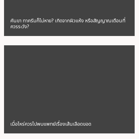
คันขา ทาครีมก็ไม่หาย? เกิดจากผิวแห้ง หรือสัญญาณเตือนที่
ควรระวัง?
เมื่อไหร่ควรไปพบแพทย์เรื่องเส้นเลือดขอด