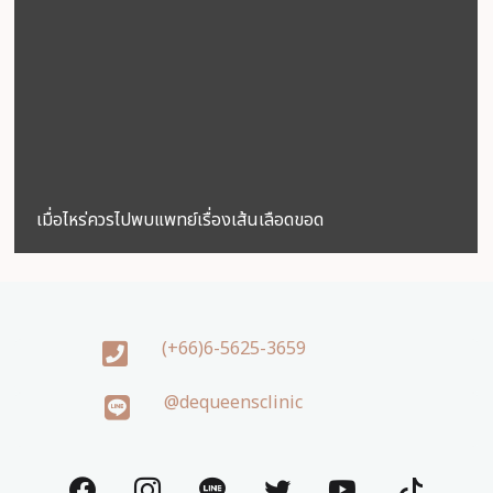
เมื่อไหร่ควรไปพบแพทย์เรื่องเส้นเลือดขอด
(+66)6-5625-3659
@dequeensclinic