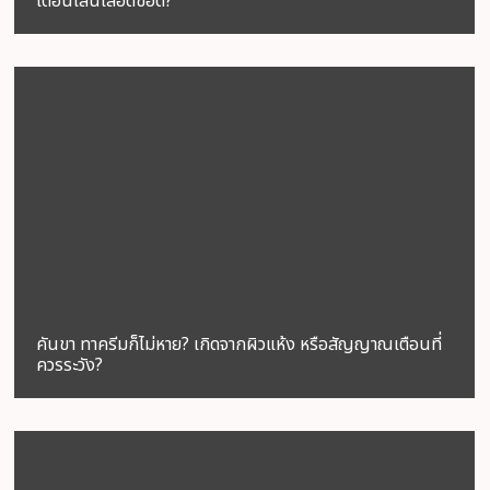
เตือนเส้นเลือดขอด?
คันขา ทาครีมก็ไม่หาย? เกิดจากผิวแห้ง หรือสัญญาณเตือนที่
ควรระวัง?