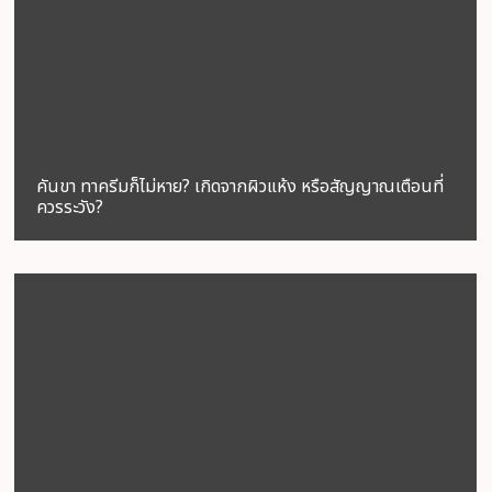
คันขา ทาครีมก็ไม่หาย? เกิดจากผิวแห้ง หรือสัญญาณเตือนที่
ควรระวัง?