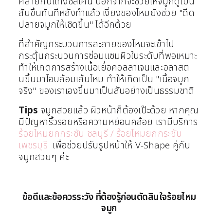
คล้ายกับแท่งซิลิโคน นอกจากจะช่วยให้จมูกดูเป็น
สันขึ้นทันทีหลังทำแล้ว เงี่ยงของไหมยังช่วย "ดีด
ปลายจมูกให้เชิดขึ้น" ได้อีกด้วย
ที่สำคัญกระบวนการละลายของไหมจะเข้าไป
กระตุ้นกระบวนการซ่อมแซมผิวในระดับที่พอเหมาะ
ทำให้เกิดการสร้างเนื้อเยื่อคอลลาเจนและอิลาสติ
นขึ้นมาโอบล้อมเส้นไหม ทำให้เกิดเป็น "เนื้อจมูก
จริง" ของเราเองขึ้นมาเป็นสันอย่างเป็นธรรมชาติ
Tips
จมูกสวยแล้ว ผิวหน้าก็ต้องเป๊ะด้วย หากคุณ
มีปัญหาริ้วรอยหรือความหย่อนคล้อย เรามีบริการ
ร้อยไหมยกกระชับ ชลบุรี / ร้อยไหมยกกระชับ
เพชรบุรี
เพื่อช่วยปรับรูปหน้าให้ V-Shape คู่กับ
จมูกสวยๆ ค่ะ
ข้อดีและข้อควรระวัง ที่ต้องรู้ก่อนตัดสินใจร้อยไหม
จมูก