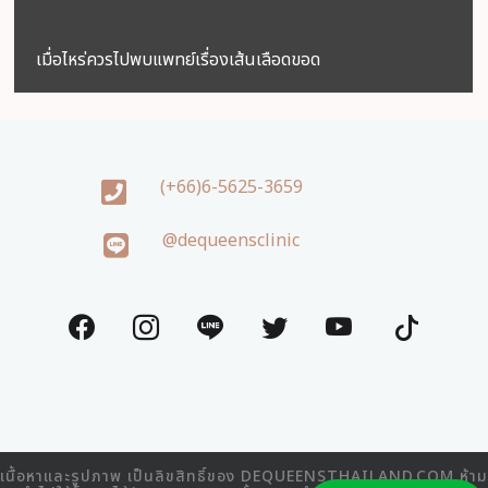
เมื่อไหร่ควรไปพบแพทย์เรื่องเส้นเลือดขอด
(+66)6-5625-3659
@dequeensclinic
เนื้อหาและรูปภาพ เป็นลิขสิทธิ์ของ DEQUEENSTHAILAND.COM ห้าม