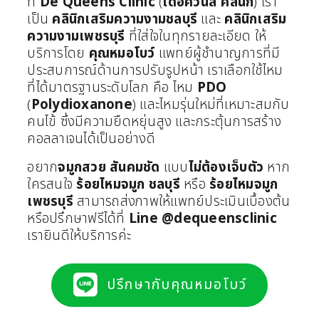
ที่
De Queens Clinic
(
เดอควีนส์ คลินิก
) เรา
เป็น
คลินิกเสริมความงามชลบุรี
และ
คลินิกเสริม
ความงามเพชรบุรี
ที่ใส่ใจในทุกรายละเอียด ให้
บริการโดย
คุณหมอโบว์
แพทย์ผู้ชำนาญการที่มี
ประสบการณ์ด้านการปรับรูปหน้า เราเลือกใช้ไหม
ที่ได้มาตรฐานระดับโลก คือ ไหม
PDO
(
Polydioxanone
) และไหมรุ่นใหม่ที่เหมาะสมกับ
คนไข้ ซึ่งมีความยืดหยุ่นสูง และกระตุ้นการสร้าง
คอลลาเจนได้เป็นอย่างดี
อยาก
จมูกสวย
สันคมชัด
แบบ
ไม่ต้องเจ็บตัว
หาก
ใครสนใจ
ร้อยไหมจมูก
ชลบุรี
หรือ
ร้อยไหมจมูก
เพชรบุรี
สามารถส่งภาพให้แพทย์ประเมินเบื้องต้น
หรือปรึกษาฟรีได้ที่
Line
@dequeensclinic
เรายินดีให้บริการค่ะ
ปรึกษากับคุณหมอโบว์