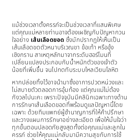
แม้ช่วงเวลาตั้งครรภ์จะเป็นช่วงเวลาที่แสนพิเศษ
แต่คุณแม่หลายท่านอาจต้องเผชิญกับปัญหากวน
ใจอย่าง
เส้นเลือดขอด
ซึ่งมักปรากฏให้เห็นเป็น
เส้นเลือดขดตัวหนาบริเวณขา ข้อเท้า หรืออุ้ง
เชิงกราน สาเหตุหลักมาจากระดับฮอร์โมนที่
เปลี่ยนแปลงประกอบกับน้ำหนักตัวของเจ้าตัว
น้อยที่เพิ่มขึ้น จนไปกดทับระบบไหลเวียนโลหิต
หากปล่อยทิ้งไว้อาจนำมาซึ่งอาการปวดหน่วงและ
ไม่สบายตัวตลอดการอุ้มท้อง แต่คุณแม่ไม่ต้อง
กังวลไปนะคะ เพราะปัจจุบันมีคลินิกเฉพาะทางด้าน
การรักษาเส้นเลือดขอดที่พร้อมดูแลปัญหานี้โดย
เฉพาะ ด้วยทีมแพทย์ผู้ชำนาญการที่ให้คำปรึกษา
และวางแผนการรักษาอย่างละเอียด เพื่อให้มั่นใจว่า
ทุกขั้นตอนปลอดภัยสูงสุดทั้งต่อคุณแม่และลูกใน
ครรภ์ ช่วยให้คุณแม่กลับมามีความสุขกับการใช้