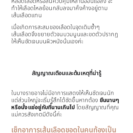
หลอดเลือดหรือลิ้นควบคุมเหล่านี้อ่อนแอลง จะ
ทำให้เลือดไหลย้อนกลับลงมาคั่งค้างอยู่ตาม
เส้นเลือดแทน
เมื่อเกิดการสะสมของเลือดในจุดเดิมซ้ำๆ
เส้นเลือดจึงขยายตัวจนบวมนูนและขดตัวปรากฏ
ให้เห็นชัดเจนบนผิวหนังนั่นเองค่ะ
สัญญาณเตือนและต้นเหตุที่น่ารู้
ในบางรายอาจไม่มีอาการแสดงให้เห็นชัดเจนนัก
แต่ส่วนใหญ่จะเริ่มรู้สึกได้ชัดขึ้นหากต้อง
ยืนนานๆ
หรือนั่งแช่อยู่กับที่นานเกินไป
โดยสัญญาณที่คุณ
แม่ควรสังเกตมีดังนี้ค่ะ
เช็กอาการเส้นเลือดขอดในคนท้องเป็น