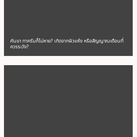
คันขา ทาครีมก็ไม่หาย? เกิดจากผิวแห้ง หรือสัญญาณเตือนที่
ควรระวัง?