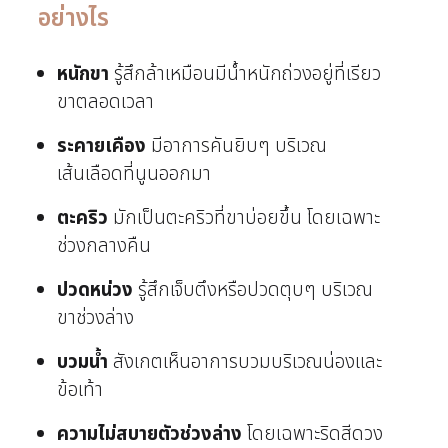
อย่างไร
หนักขา
รู้สึกล้าเหมือนมีน้ำหนักถ่วงอยู่ที่เรียว
ขาตลอดเวลา
ระคายเคือง
มีอาการคันยิบๆ บริเวณ
เส้นเลือดที่นูนออกมา
ตะคริว
มักเป็นตะคริวที่ขาบ่อยขึ้น โดยเฉพาะ
ช่วงกลางคืน
ปวดหน่วง
รู้สึกเจ็บตึงหรือปวดตุบๆ บริเวณ
ขาช่วงล่าง
บวมน้ำ
สังเกตเห็นอาการบวมบริเวณน่องและ
ข้อเท้า
ความไม่สบายตัวช่วงล่าง
โดยเฉพาะริดสีดวง