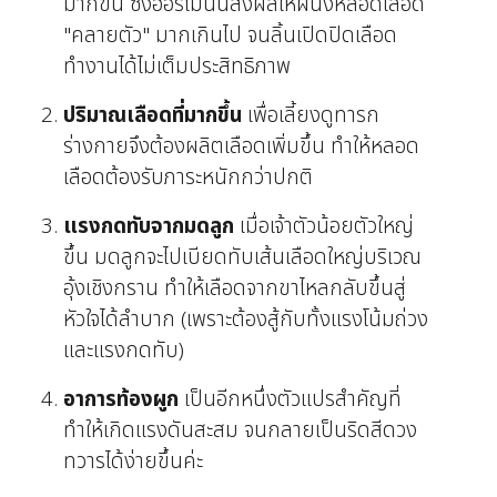
มากขึ้น ซึ่งฮอร์โมนนี้ส่งผลให้ผนังหลอดเลือด
"คลายตัว" มากเกินไป จนลิ้นเปิดปิดเลือด
ทำงานได้ไม่เต็มประสิทธิภาพ
ปริมาณเลือดที่มากขึ้น
เพื่อเลี้ยงดูทารก
ร่างกายจึงต้องผลิตเลือดเพิ่มขึ้น ทำให้หลอด
เลือดต้องรับภาระหนักกว่าปกติ
แรงกดทับจากมดลูก
เมื่อเจ้าตัวน้อยตัวใหญ่
ขึ้น มดลูกจะไปเบียดทับเส้นเลือดใหญ่บริเวณ
อุ้งเชิงกราน ทำให้เลือดจากขาไหลกลับขึ้นสู่
หัวใจได้ลำบาก (เพราะต้องสู้กับทั้งแรงโน้มถ่วง
และแรงกดทับ)
อาการท้องผูก
เป็นอีกหนึ่งตัวแปรสำคัญที่
ทำให้เกิดแรงดันสะสม จนกลายเป็นริดสีดวง
ทวารได้ง่ายขึ้นค่ะ