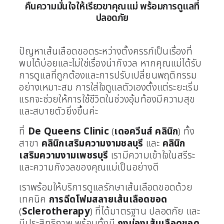
คืนความมั่นใจให้เรียวขาคุณแม่ พร้อมการดูแลที่
ปลอดภัย
ปัญหาเส้นเลือดขอดระหว่างตั้งครรภ์เป็นเรื่องที่
พบได้บ่อยและไม่ใช่เรื่องน่ากังวล หากคุณแม่ได้รับ
การดูแลที่ถูกต้องและการปรับเปลี่ยนพฤติกรรม
อย่างเหมาะสม การใส่ใจดูแลตัวเองตั้งแต่ระยะเริ่ม
แรกจะช่วยให้การใช้ชีวิตในช่วงอุ้มท้องมีความสุข
และสบายตัวยิ่งขึ้นค่ะ
ที่
De Queens Clinic
(
เดอควีนส์ คลินิก
) ทั้ง
สาขา
คลินิกเสริมความงามชลบุรี
และ
คลินิก
เสริมความงามเพชรบุรี
เรามีความเข้าใจในสรีระ
และความกังวลของคุณแม่เป็นอย่างดี
เราพร้อมให้บริการดูแลรักษาเส้นเลือดขอดด้วย
เทคนิค
การฉีดโฟมสลายเส้นเลือดขอด
(
Sclerotherapy
) ที่ได้มาตรฐาน ปลอดภัย และ
มีประสิทธิภาพ พร้อมทั้งมี
ถุงน่องเส้นเลือดขอด