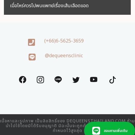
เมื่อไหร่ควรไปพบแพทย์เรื่องเส้นเลือดขอด
(+66)6-5625-3659
@dequeensclinic
เนื้อหาและรูปภาพ เป็นลิขสิทธิ์ของ DEQUEENSTHAILAND.COM ห้าม
นำไปใช้โดยมิได้รับอนุญาติ มิฉะนั้นจะถูกดำเนินคดีตามที่กฎหมาย
กำหนดไว้สูงสุด
สอบถามเพิ่มเติม