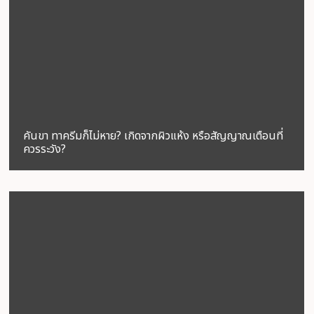
คันขา ทาครีมก็ไม่หาย? เกิดจากผิวแห้ง หรือสัญญาณเตือนที่
ควรระวัง?