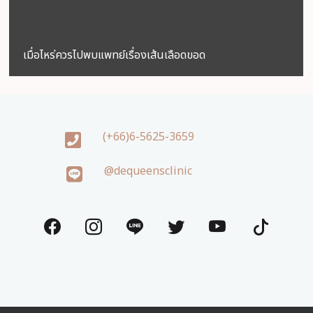
เมื่อไหร่ควรไปพบแพทย์เรื่องเส้นเลือดขอด
(+66)6-5625-3659
@dequeensclinic