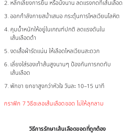
หลีกเลี่ยงการยืน หรือนั่งนาน ลดแรงกดที่เส้นเลือด
ออกกำลังกายสม่ำเสมอ กระตุ้นการไหลเวียนโลหิต
คุมน้ำหนักให้อยู่ในเกณฑ์ปกติ ลดแรงดันใน
เส้นเลือดดำ
งดเสื้อผ้ารัดแน่น ให้เลือดไหลเวียนสะดวก
เลี่ยงใส่รองเท้าส้นสูงนานๆ ป้องกันการกดทับ
เส้นเลือด
พักขา ยกขาสูงกว่าหัวใจ วันละ 10–15 นาที
กราฟิก 7 วิธีชะลอเส้นเลือดขอด ไม่ให้ลุกลาม
วิธีการรักษาเส้นเลือดขอดที่ถูกต้อง