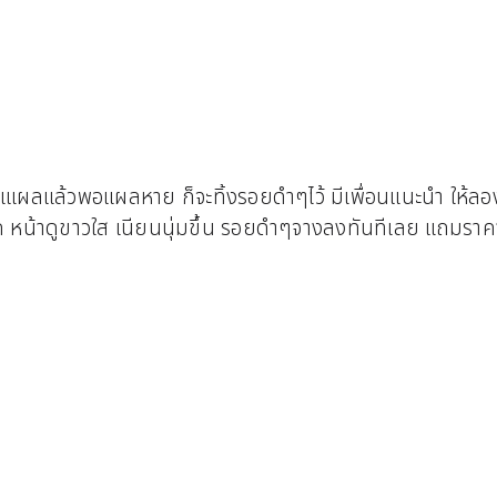
แแผลแล้วพอแผลหาย ก็จะทิ้งรอยดำๆไว้ มีเพื่อนแนะนำ ให้ล
ก หน้าดูขาวใส เนียนนุ่มขึ้น รอยดำๆจางลงทันทีเลย แถมราค