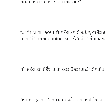
ยกขึ้น หน้าเรียวกระชับมากเลยค่ะ"
“มาทำ Mini Face Lift ครั้งแรก ด้วยปัญหาผิวห
ด้วย ใส่ใจทุกขั้นตอนในการทำ รู้สึกมั่นใจขึ้นเยอะ
"ทำครั้งแรก ก็จึ้ง! ไม่ไหวววว มีความหน้าเด็กเ
"หลังทำ รู้สึกว่าใบหน้ายกตึงขึ้นเลย เห็นได้ช