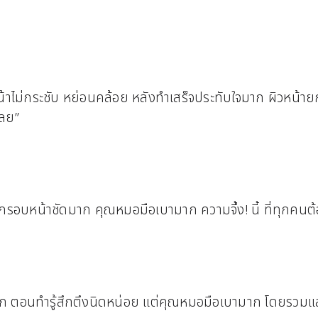
น้าไม่กระชับ หย่อนคล้อย หลังทำเสร็จประทับใจมาก ผิวหน้าย
เลย”
ห็นกรอบหน้าชัดมาก คุณหมอมือเบามาก ความจึ้ง! นี้ ที่ทุกคน
ัดมาก ตอนทำรู้สึกตึงนิดหน่อย แต่คุณหมอมือเบามาก โดยรวมแ