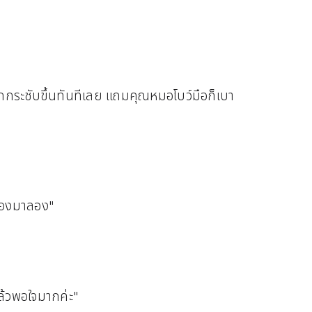
กกระชับขึ้นทันทีเลย แถมคุณหมอโบว์มือก็เบา
ต้องมาลอง"
ล้วพอใจมากค่ะ"