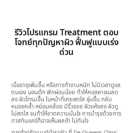
รีวิวโปรแกรม Treatment ตอบ
โจทย์ทุกปัญหาผิว ฟื้นฟูแบบเร่ง
ด่วน
เมื่ออายุเพิ่มขึ้น หรือการทำงานหนัก ไม่มีเวลาดูแล
ตนเอง นอนดึก พักผ่อนน้อย ทำให้คอลลาเจนลด
ลง ผิวโทรมขึ้น ใบหน้าที่เคยสดใส ชุ่มชื้น กลับ
หมองคล้ำ หย่อนคล้อย มีริ้วรอย ผิวแห้งลง ผิวดู
ไม่สดใส จนทำให้ขาดความมั่นใจ การบำรุงด้วยการ
ทาสกินแคร์ก็อาจเห็นผลช้า ไม่ทันใจ
การทำทรีตเมนต์บำรุงผิว ที่ De Queens Clinic