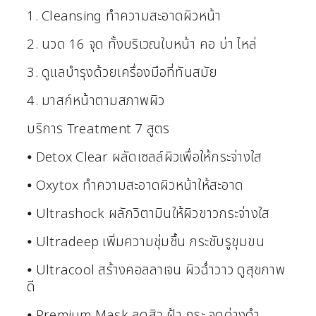
1. Cleansing ทำความสะอาดผิวหน้า
2. นวด 16 จุด ทั้งบริเวณใบหน้า คอ บ่า ไหล่
3. ดูแลบำรุงด้วยเครื่องมือที่ทันสมัย
4. มาสก์หน้าตามสภาพผิว
บริการ Treatment 7 สูตร
⦁ Detox Clear ผลัดเซลล์ผิวเพื่อให้กระจ่างใส
⦁ Oxytox ทำความสะอาดผิวหน้าให้สะอาด
⦁ Ultrashock ผลักวิตามินให้ผิวขาวกระจ่างใส
⦁ Ultradeep เพิ่มความชุ่มชื้น กระชับรูขุมขน
⦁ Ultracool สร้างคอลลาเจน ผิวฉ่ำวาว ดูสุขภาพ
ดี
⦁ Premium Mask ลดสิว ฝ้า กระ จุดด่างดำ