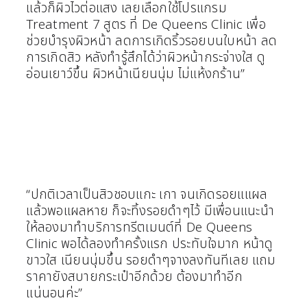
แล้วก็ผิวไวต่อแสง เลยเลือกใช้โปรแกรม
Treatment 7 สูตร ที่ De Queens Clinic เพื่อ
ช่วยบำรุงผิวหน้า ลดการเกิดริ้วรอยบนใบหน้า ลด
การเกิดสิว หลังทำรู้สึกได้ว่าผิวหน้ากระจ่างใส ดู
อ่อนเยาว์ขึ้น ผิวหน้าเนียนนุ่ม ไม่แห้งกร้าน”
“ปกติเวลาเป็นสิวชอบแกะ เกา จนเกิดรอยแแผล
แล้วพอแผลหาย ก็จะทิ้งรอยดำๆไว้ มีเพื่อนแนะนำ
ให้ลองมาทำบริการทรีตเมนต์ที่ De Queens
Clinic พอได้ลองทำครั้งแรก ประทับใจมาก หน้าดู
ขาวใส เนียนนุ่มขึ้น รอยดำๆจางลงทันทีเลย แถม
ราคายังสบายกระเป๋าอีกด้วย ต้องมาทำอีก
แน่นอนค่ะ”