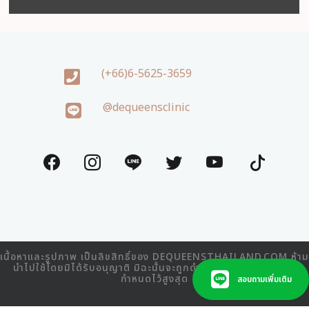
(+66)6-5625-3659
@dequeensclinic
เนื้อหาและรูปภาพ เป็นลิขสิทธิ์ของ DEQUEENSTHAILAND.COM ห้าม
นำไปใช้โดยมิได้รับอนุญาติ มิฉะนั้นจะถูกดำเนินคดีตามที่กฎหมาย
กำหนดไว้สูงสุด
สอบถามเพิ่มเติม