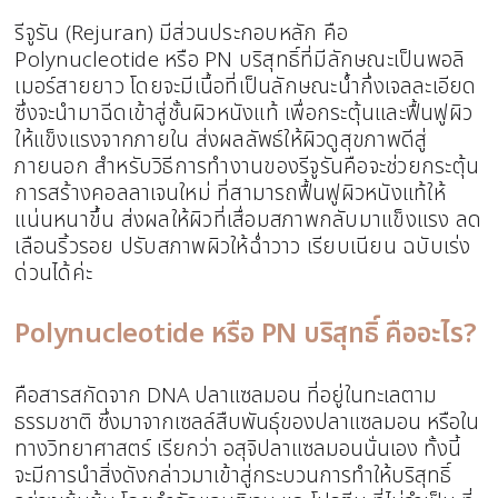
รีจูรัน (Rejuran) มีส่วนประกอบหลัก คือ
Polynucleotide หรือ PN บริสุทธิ์ที่มีลักษณะเป็นพอลิ
เมอร์สายยาว โดยจะมีเนื้อที่เป็นลักษณะน้ำกึ่งเจลละเอียด
ซึ่งจะนำมาฉีดเข้าสู่ชั้นผิวหนังแท้ เพื่อกระตุ้นและฟื้นฟูผิว
ให้แข็งแรงจากภายใน ส่งผลลัพธ์ให้ผิวดูสุขภาพดีสู่
ภายนอก สำหรับวิธีการทำงานของรีจูรันคือจะช่วยกระตุ้น
การสร้างคอลลาเจนใหม่ ที่สามารถฟื้นฟูผิวหนังแท้ให้
แน่นหนาขึ้น ส่งผลให้ผิวที่เสื่อมสภาพกลับมาแข็งแรง ลด
เลือนริ้วรอย ปรับสภาพผิวให้ฉ่ำวาว เรียบเนียน ฉบับเร่ง
ด่วนได้ค่ะ
Polynucleotide หรือ PN บริสุทธิ์ คืออะไร?
คือสารสกัดจาก DNA ปลาแซลมอน ที่อยู่ในทะเลตาม
ธรรมชาติ ซึ่งมาจากเซลล์สืบพันธุ์ของปลาแซลมอน หรือใน
ทางวิทยาศาสตร์ เรียกว่า อสุจิปลาแซลมอนนั่นเอง ทั้งนี้
จะมีการนำสิ่งดังกล่าวมาเข้าสู่กระบวนการทำให้บริสุทธิ์