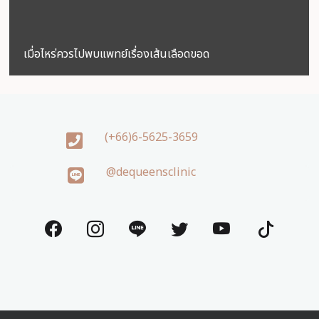
เมื่อไหร่ควรไปพบแพทย์เรื่องเส้นเลือดขอด
(+66)6-5625-3659
@dequeensclinic