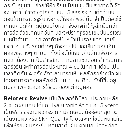
กระชับรูขุมขน ช่วยให้ผิวเรียบเนียน ชุ่มชื้น สุขภาพดี ผิว
จึงมีความฉ่ำวาว ดูโกล์ว แบบ Glass skin แต่ทว่าขั้น
ตอนในการฉีดรีจูรันเพื่อที่จะให้ผลลัพธ์ดีนั้น จำเป็นต้องใช้
เทคนิคฉีดให้เกิดตุ่มบนใบหน้า จึงอาจทำให้รู้สึกเจ็บกว่า
การฉีดด้วยเทคนิคอื่นๆ และจะปรากฎรอยเข็มขึ้นบริเวณ
ใบหน้าจำนวนมาก อาจทำให้ใบหน้าเป็นรอยแดง แต่ใช้
เวลา 2- 3 วันรอยต่างๆ ก็จะหายไป และเริ่มทยอยเห็น
ผลลัพธ์ต่างๆ ตามมา ทั้งนี้ จะไม่เหมาะกับผู้ที่แพ้อาหาร
ทะเล เนื่องจากเป็นสารสกัดจากปลาแซลม่อน สำหรับการ
ฉีดรีจูรัน จะทำการฉีดประมาณ 4 cc ในทุก 1 เดือน เป็น
เวลาติดกัน 4 ครั้ง ถึงจะสามารถเห็นผลลัพธ์อย่างชัดเจน
โดยสามารถคงผลลัพธ์ได้นาน 4 - 6 เดือน ทั้งนี้ขึ้นอยู่
กับสภาพผิวและการใช้ชีวิตของแต่ละบุคคล
Belotero Revive
เป็นฟิลเลอร์ที่มีส่วนประกอบหลัก
2 ชนิดผสมกัน ได้แก่ Hyaluronic Acid และ Glycerol
เป็นฟิลเลอร์งานผิวกระจก ที่มีลักษณะเนื้ออ่อนที่สุด จะ
เน้นงานผิว หรือ Skin Quality โดยเฉพาะ ใช้ฉีดหน้าแก้ม
เพื่อให้รูขุมขนกระชับ หลุมสิวตื้นขึ้น ผิวเนียนใสละเอียด