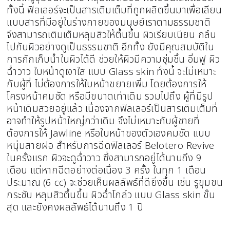
ทั้งนี้ ฟิลเลอร์จะเป็นสารเติมเต็มที่ถูกผลิตขึ้นมาเพื่อเลียน
แบบสารที่มีอยู่ในร่างกายของมนุษย์เราตามธรรมชาติ
จึงสามารถเติมเต็มหลุมสิวให้ตื้นขึ้น ผิวเรียบเนียน กลืน
ไปกับผิวอย่างดูเป็นธรรมชาติ อีกทั้ง ยังมีคุณสมบัติใน
การกักเก็บน้ำในผิวได้ดี ช่วยให้ผิวมีความชุ่มชื้น อิ่มฟู ผิว
ฉ่ำวาว ใบหน้าดูเงาใส แบบ Glass skin ทั้งนี้ จะไม่เหมาะ
กับผู้ที่ ไม่ต้องการให้ใบหน้าขยายเพิ่ม โดยต้องการให้
โครงหน้าคมชัด หรือมีขนาดเท่าเดิม รวมไปถึง ผู้ที่มีรูป
หน้าเดิมสวยอยู่แล้ว เนื่องจากฟิลเลอร์เป็นสารเติมเต็มที่
อาจทำให้รูปหน้าใหญ่กว่าเดิม จึงไม่เหมาะกับผู้ชายที่
ต้องการให้ Jawline หรือใบหน้าของตัวเองคมชัด แบบ
หนุ่มสายฝอ สำหรับการฉีดฟิลเลอร์ Belotero Revive
ในครั้งแรก ผิวจะดูฉ่ำวาว ซึ่งสามารถอยู่ได้นานถึง 9
เดือน แต่หากฉีดอย่างต่อเนื่อง 3 ครั้ง ในทุก 1 เดือน
ประมาณ (6 cc) จะช่วยเห็นผลลัพธ์ที่ดียิ่งขึ้น เช่น รูขุมขน
กระชับ หลุมสิวตื้นขึ้น ผิวฉ่ำโกล์ว แบบ Glass skin ขั้น
สุด และยังคงผลลัพธ์ได้นานถึง 1 ปี