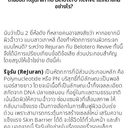
เทียบชัด Rejuran กับ Belotero Revive แตกต่างกัน
อย่างไร?
นับว่าเป็น 2 ยี่ห้อดัง ที่หลายคนอาจสงสัยว่า หากอยากมี
ผิวฉ่ำวาว แบบสาวเกาหลี ต้องทำหัตถการงานผิวกระจก
แบบไหนดี? ระหว่าง Rejuran กับ Belotero Revive ทั้งนี้
จึงได้มีการเปรียบเทียบข้อดีข้อเสีย ส่วนประกอบสำคัญ
โดยสรุปให้เข้าใจง่าย ดังนี้ค่ะ
รีจูรัน (ReJuran)
เป็นหัตถการที่มีส่วนประกอบหลัก คือ
Polynucleotide หรือ PN บริสุทธิ์ที่มีลักษณะเป็นพอลิ
เมอร์สายยาว โดยจะมีเนื้อที่เป็นลักษณะน้ำกึ่งเจลละเอียด
สกัดจาก DNA ปลาแซลมอน ที่อยู่ในทะเลตามธรรมชาติ
เน้นฉีดผิวให้ความฉ่ำวาว ซ่อมแซมผิวที่เสื่อมสภาพ ให้
กลับมาแข็งแรง เป็นทางเลือกในการฟื้นฟูผิวฉบับเร่ง
ด่วน เพราะสามารถกระตุ้นการสร้างเซลล์ใหม่ เสริมความ
แข็งแรง Skin Barrier ได้ดี จะใช้ฉีดได้ทั่วใบหน้า และลำ
คอ นอกจากนี้ รีจูรันยังช่วยในเรื่องของริ้วรอยเล็กๆ