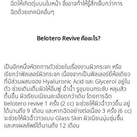
ฉีดให้เกิดตุ่มบนใบหน้า จึงอาจทำให้รู้สึกเจ็บกว่าการ
ฉีดด้วยเทคนิคอื่นๆ
Belotero Revive คืออะไร?
เป็นอีกหนึ่งหัตถการตัวช่วยในเรื่องงานผิวกระจก หรือ
เรียกว่าฟิลเลอร์ผิวกระจก เนื่องจากเป็นฟิลเลอร์ยี่ห้อเดียว
ที่มีส่วนผสมของ Hyaluronic Acid และ Glycerol อยู่ใน
ตัว ช่วยเติมเต็มผิวให้อิ่มฟู ฉ่ำน้ำ รูขุมขนกระชับ หลุมสิว
ตื้นขึ้น ผิวเรียบเนียนละเอียดกว่าเดิม โดยการฉีด
belotero revive 1 ครั้ง (2 cc) จะช่วยให้ผิวฉ่ำวาวขึ้น อยู่
ได้นานถึง 9 เดือน และหากฉีดอย่างต่อเนื่อง 3 ครั้ง (6 cc)
จะช่วยให้ผิวฉ่ำวาวแบบ Glass Skin ผิวเนียนนุ่มชุ่มชื้น
และคงผลลัพธ์ได้นานถึง 12 เดือน