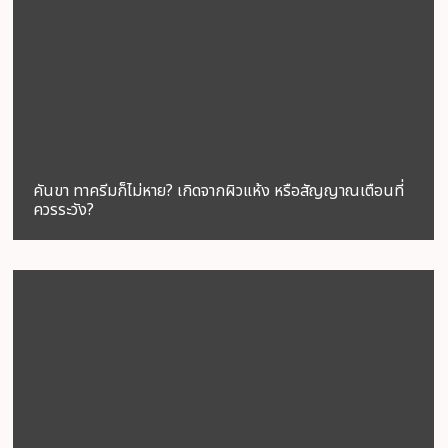
คันขา ทาครีมก็ไม่หาย? เกิดจากผิวแห้ง หรือสัญญาณเตือนที่
ควรระวัง?