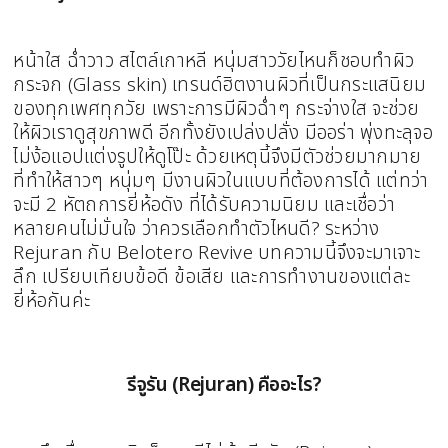
หน้าใส ฉ่ำวาว สไตล์เกาหลี หนุ่มสาววัยไหนก็ชอบทำผิว
กระจก (Glass skin) เทรนด์ฮิตงานผิวที่เป็นกระแสนิยม
ของทุกเพศทุกวัย เพราะการมีผิวฉ่ำๆ กระจ่างใส จะช่วย
ให้ผิวเราดูสุขภาพดี อีกทั้งยังเปล่งปลั่ง มีออร่า พุ่งทะลุจอ
ไม่ง้อแอปแต่งรูปให้ดูโป๊ะ ด้วยเหตุนี้จึงมีตัวช่วยมากมาย
ที่ทำให้สาวๆ หนุ่มๆ มีงานผิวในแบบที่ต้องการได้ แต่ทว่า
จะมี 2 หัตถการยี่ห้อดัง ที่ได้รับความนิยม และเชื่อว่า
หลายคนไม่มั่นใจ ว่าควรเลือกทำตัวไหนดี? ระหว่าง
Rejuran กับ Belotero Revive บทความนี้จึงจะมาเจาะ
ลึก เปรียบเทียบข้อดี ข้อเสีย และการทำงานของแต่ละ
ยี่ห้อกันค่ะ
รีจูรัน (Rejuran) คืออะไร?