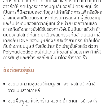
อย่างเข้มข้น โดยกำจัดแอนติเจน และโปรตีน ที่ไม่จำเป็น ที่
อาจก่อให้เกิดปฏิกิริยาต่อภูมิคุ้มกันออกไป ด้วยเหตุนี้ จึง
เป็นสารที่มีความปลอดภัยสูง ไม่ทำให้เกิดการแพ้ หรือมีผล
ข้างเคียงที่เป็นอันตราย หากได้รับการฉีดจากผู้เชี่ยวชาญ
และรับประกันของแท้จากผู้แทนจำหน่าย นอกจากนี้แล้ว
สารสกัดดังกล่าวยังได้รับรองการวิจัยยืนยันมาแล้วว่า ลำ
ดับนิวคลีโอไทด์ที่สกัดมาเป็นพันธุกรรมที่มีลำดับเบส ใกล้
เคียงกับ DNA ของมนุษย์ถึง 98% จึงสามารถเข้ากันได้ดี
กับร่างกายมนุษย์ ซึ่งเมื่อนำมาฉีดเข้าสู่ชั้นผิวแล้ว ตัวยา
Polynucleotide จะเข้าไปแทนที่เซลล์ที่เสื่อมสภาพ ทำให้มี
การฟื้นฟู และสร้างเซลล์ใหม่ขึ้นมาได้อย่างรวดเร็ว
ข้อดีของรีจูรัน
ช่วยเติมความชุ่มชื่นให้ผิวดูสุขภาพดี ผิวโกลว์ หน้าฉ่ำ
วาวแบบสาวเกาหลี
ช่วยฟื้นฟูผิวที่แห้งกร้าน ผิวขาดน้ำ ขาดการบำรุง ให้