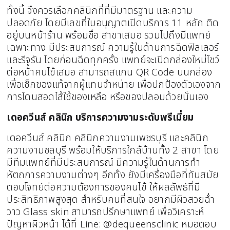
ทั้งนี้ จึงควรเลือกคลินิกที่ที่มีมาตรฐาน และความ
ปลอดภัย โดยมีเลขที่ใบอนุญาตเปิดบริการ 11 หลัก ติด
อยู่บนหน้าร้าน พร้อมชื่อ สาขาเสมอ รวมไปถึงมีแพทย์
เฉพาะทาง มีประสบการณ์ ความรู้ในด้านการฉีดฟิลเลอร์
และรีจูรัน โดยก่อนฉีดทุกครั้ง แพทย์จะเปิดกล่องใหม่โชว์
ต่อหน้าคนไข้เสมอ สามารถสแกน QR Code บนกล่อง
เพื่อเช็กของแท้จากผู้แทนจำหน่าย เพื่อปกป้องตัวเองจาก
การโดนสอดไส้ใช้ของเหลือ หรือของปลอมด้วยนั่นเอง
เดอควีนส์ คลินิก บริการความงามระดับพรีเมี่ยม
เดอควีนส์ คลินิก คลินิกความงามเพชรบุรี และคลินิก
ความงามชลบุรี พร้อมให้บริการใกล้บ้านทั้ง 2 สาขา โดย
มีทีมแพทย์ที่มีประสบการณ์ มีความรู้ในด้านการทำ
หัตถการความงามต่างๆ อีกทั้ง ยังมีเครื่องมือที่ทันสมัย
ตอบโจทย์ต่อความต้องการของคนไข้ ให้ผลลัพธ์ที่มี
ประสิทธิภาพสูงสุด สำหรับคนที่สนใจ อยากมีผิวสวยฉ่ำ
วาว Glass skin สามารถปรึกษาแพทย์ เพื่อวิเคราะห์
ปัญหาผิวหน้า ได้ที่ Line: @dequeensclinic หมอตอบ