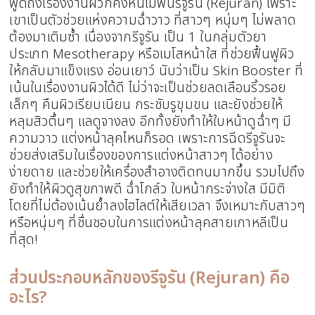
พูดถึงเรื่องงานผิวก็คงหนีไม่พ้นรีจูรัน (Rejuran) เพราะ
เขาเป็นตัวช่วยแห่งความฉ่ำวาว ที่สาวๆ หนุ่มๆ ไม่พลาด
ต้องมาเติมซ้ำ เนื่องจากรีจูรัน เป็น 1 ในกลุ่มตัวยา
ประเภท Mesotherapy หรือเมโสหน้าใส ที่ช่วยฟื้นฟูผิว
ให้กลับมาแข็งแรง อ่อนเยาว์ นับว่าเป็น Skin Booster ที่
เน้นในเรื่องงานผิวได้ดี ไม่ว่าจะเป็นช่วยลดเลือนริ้วรอย
เล็กๆ คืนผิวเรียบเนียน กระชับรูขุมขน และยังช่วยให้
หลุมสิวตื้นๆ แลดูจางลง อีกทั้งยังทำให้ใบหน้าดูฉ่ำๆ มี
ความวาว แต่งหน้าลุคไหนก็รอด เพราะการฉีดรีจูรันจะ
ช่วยส่งเสริมในเรื่องของการแต่งหน้าสาวๆ ได้อย่าง
ง่ายดาย และช่วยให้เครื่องสำอางติดทนมากขึ้น รวมไปถึง
ยังทำให้ผิวดูสุขภาพดี ฉ่ำโกล์ว ใบหน้ากระจ่างใส มีมิติ
โดยที่ไม่ต้องเน้นย้ำลงไฮไลต์ให้เสียเวลา จึงเหมาะกับสาวๆ
หรือหนุ่มๆ ที่ชื่นชอบในการแต่งหน้าลุคสายเกาหลีเป็น
ที่สุด!
ส่วนประกอบหลักของรีจูรัน (Rejuran) คือ
อะไร?