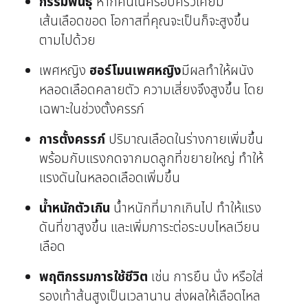
กรรมพันธุ์
หากคนในครอบครัวเคยมี
เส้นเลือดขอด โอกาสที่คุณจะเป็นก็จะสูงขึ้น
ตามไปด้วย
เพศหญิง
ฮอร์โมนเพศหญิง
มีผลทำให้ผนัง
หลอดเลือดคลายตัว ความเสี่ยงจึงสูงขึ้น โดย
เฉพาะในช่วงตั้งครรภ์
การตั้งครรภ์
ปริมาณเลือดในร่างกายเพิ่มขึ้น
พร้อมกับแรงกดจากมดลูกที่ขยายใหญ่ ทำให้
แรงดันในหลอดเลือดเพิ่มขึ้น
น้ำหนักตัวเกิน
น้ำหนักที่มากเกินไป ทำให้แรง
ดันที่ขาสูงขึ้น และเพิ่มภาระต่อระบบไหลเวียน
เลือด
พฤติกรรมการใช้ชีวิต
เช่น การยืน นั่ง หรือใส่
รองเท้าส้นสูงเป็นเวลานาน ส่งผลให้เลือดไหล