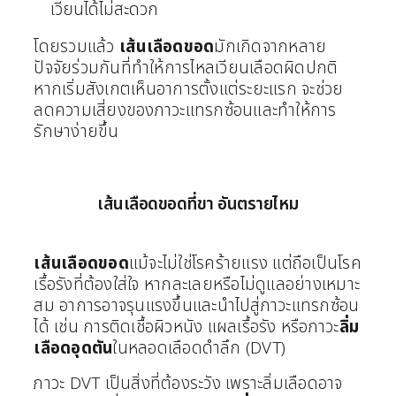
เวียนได้ไม่สะดวก
โดยรวมแล้ว
เส้นเลือดขอด
มักเกิดจากหลาย
ปัจจัยร่วมกันที่ทำให้การไหลเวียนเลือดผิดปกติ
หากเริ่มสังเกตเห็นอาการตั้งแต่ระยะแรก จะช่วย
ลดความเสี่ยงของภาวะแทรกซ้อนและทำให้การ
รักษาง่ายขึ้น
เส้นเลือดขอดที่ขา อันตรายไหม
เส้นเลือดขอด
แม้จะไม่ใช่โรคร้ายแรง แต่ถือเป็นโรค
เรื้อรังที่ต้องใส่ใจ หากละเลยหรือไม่ดูแลอย่างเหมาะ
สม อาการอาจรุนแรงขึ้นและนำไปสู่ภาวะแทรกซ้อน
ได้ เช่น การติดเชื้อผิวหนัง แผลเรื้อรัง หรือภาวะ
ลิ่ม
เลือดอุดตัน
ในหลอดเลือดดำลึก (DVT)
ภาวะ DVT เป็นสิ่งที่ต้องระวัง เพราะลิ่มเลือดอาจ